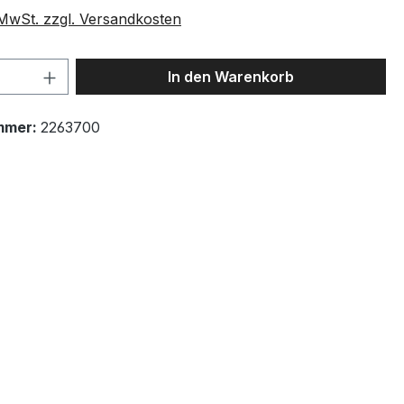
. MwSt. zzgl. Versandkosten
 Anzahl: Gib den gewünschten Wert ein 
In den Warenkorb
mmer:
2263700