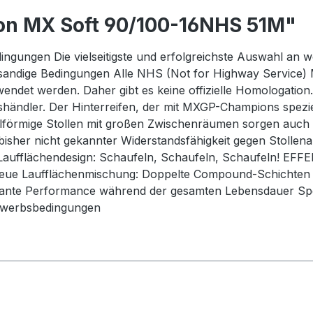
on MX Soft 90/100-16NHS 51M"
ungen Die vielseitigste und erfolgreichste Auswahl an we
andige Bedingungen Alle NHS (Not for Highway Service) M
rwendet werden. Daher gibt es keine offizielle Homologati
shändler. Der Hinterreifen, der mit MXGP-Champions spez
elförmige Stollen mit großen Zwischenräumen sorgen auch
sher nicht gekannter Widerstandsfähigkeit gegen Stollenabr
. Laufflächendesign: Schaufeln, Schaufeln, Schaufeln! EF
urtreue Laufflächenmischung: Doppelte Compound-Schichte
ante Performance während der gesamten Lebensdauer Spez
ewerbsbedingungen