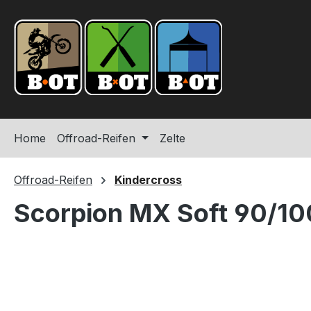
springen
Zur Hauptnavigation springen
Home
Offroad-Reifen
Zelte
Offroad-Reifen
Kindercross
Scorpion MX Soft 90/1
Bildergalerie überspringen