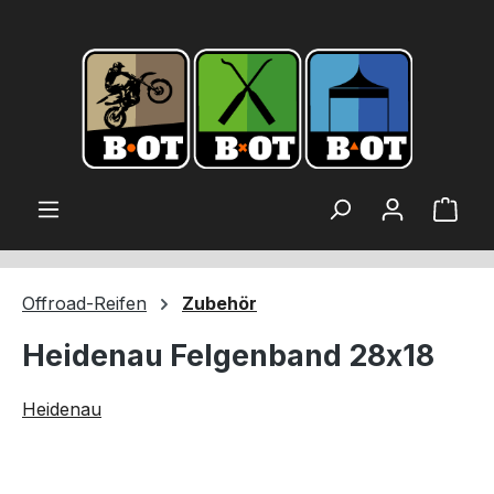
alt springen
Ware
Offroad-Reifen
Zubehör
Heidenau Felgenband 28x18
Heidenau
Bildergalerie überspringen